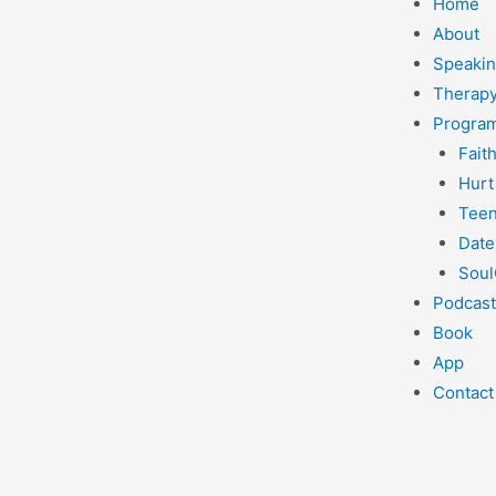
Home
About
Speaki
Therapy
Progra
Fait
Hurt
Teen
Date
Soul
Podcast
Book
App
Contact