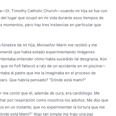
uia—St. Timothy Catholic Church—cuando mi hija se fue con
 del lugar que ocupó en mi vida durante esos tiempos de
os momentos, pero hay tres instancias en particular que
isa fúnebre de mi hija, Monseñor Marín me recibió y me
comenté que había estado experimentando imágenes
ntentaba entender cómo había sucedido tal desgracia. Aún
que mi Fofi falleció a raíz de un accidente en mi piscina—
ontaba al padre que me la imaginaba en el proceso de
paro. Que habría pensado? “Dónde está mami?”
 me contó que él, además de cura, era cardiólogo. Me
char por respiración como nosotros los adultos. Me dijo que
os en un instante; que no experimentan la tortura que me
ónde está Mami?” Algo tan simple me trajo una paz