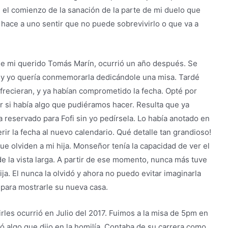
ue el comienzo de la sanación de la parte de mi duelo que
hace a uno sentir que no puede sobrevivirlo o que va a
e mi querido Tomás Marín, ocurrió un año después. Se
ja y yo quería conmemorarla dedicándole una misa. Tardé
ofrecieran, y ya habían comprometido la fecha. Opté por
r si había algo que pudiéramos hacer. Resulta que ya
 reservado para Fofi sin yo pedírsela. Lo había anotado en
erir la fecha al nuevo calendario. Qué detalle tan grandioso!
 olviden a mi hija. Monseñor tenía la capacidad de ver el
de la vista larga. A partir de ese momento, nunca más tuve
a. El nunca la olvidó y ahora no puedo evitar imaginarla
a para mostrarle su nueva casa.
rles ocurrió en Julio del 2017. Fuimos a la misa de 5pm en
 algo que dijo en la homilía. Contaba de su carrera como