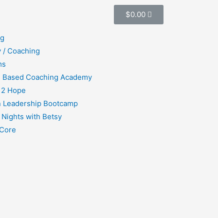
$
0.00
ng
 / Coaching
ms
h Based Coaching Academy
 2 Hope
 Leadership Bootcamp
 Nights with Betsy
Core