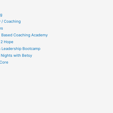
ng
 / Coaching
ms
h Based Coaching Academy
 2 Hope
 Leadership Bootcamp
 Nights with Betsy
Core